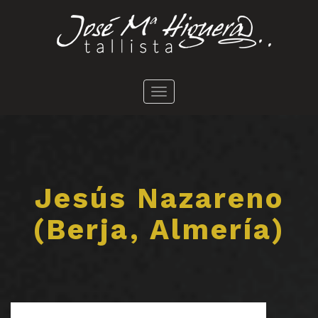
Toggle
navigation
Jesús Nazareno
(Berja, Almería)